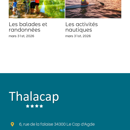
Les balades et
Les activités
Le
randonnées
nautiques
mars
mars 31st, 2026
mars 31st, 2026
6, rue de la falaise 34300 Le Cap d’Agde